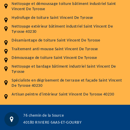
Entretenir votre toiture, c'est préserver sa
Nettoyage et démoussage toiture bâtiment industriel Saint
durabilité
Vincent De Tyrosse
Plus de 15 ans d'expérience en couverture et facade
Hydrofuge de toiture Saint Vincent De Tyrosse
Nettoyage extérieur bâtiment industriel Saint Vincent De
Service
Prix au m²
Tyrosse 40230
Désamiantage de toiture Saint Vincent De Tyrosse
Nettoyageb toiture
4 € / m²
Traitement anti-mousse Saint Vincent De Tyrosse
Démoussage toiture
9 € / m²
Démoussage de toiture Saint Vincent De Tyrosse
Traitement hydrofuge toiture
9 € / m²
Nettoyage et bardage bâtiment industriel Saint Vincent De
Tyrosse
5.0
(118avis)
Spécialiste en dégrisement de terrasse et façade Saint Vincent
Artisant local recommander
De Tyrosse 40230
Matériaux de qualité
Artisan peintre d'intérieur Saint Vincent De Tyrosse 40230
Professionnalisme et réactivité
05 33 06 15 63
07 80 39 28 74
76 chemin de la Source
76 chemin de la Source 40180 RIVIERE-SAAS-ET-GOURBY
40180 RIVIERE-SAAS-ET-GOURBY