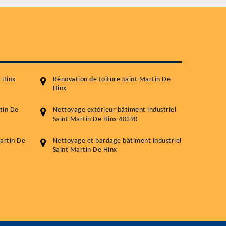
Nettoyageb toiture
Démoussage toiture
Traitement hydrofuge toiture
5.0
(118avis)
Artisant local recommander
 Hinx
Rénovation de toiture Saint Martin De
Matériaux de qualité
Hinx
Professionnalisme et réactivité
tin De
Nettoyage extérieur bâtiment industriel
Saint Martin De Hinx 40390
05 33 06 15 63
07 80 39 
76 chemin de la Source 40180 RIVIERE
artin De
Nettoyage et bardage bâtiment industriel
Saint Martin De Hinx
GOURBY
Vos données sont protégées
Réponse en 