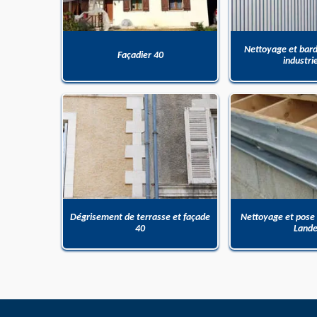
Nettoyage et bar
Façadier 40
industri
Dégrisement de terrasse et façade
Nettoyage et pose
40
Land