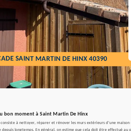
ADE SAINT MARTIN DE HINX 40390
au bon moment à Saint Martin De Hinx
consiste à nettoyer, réparer et rénover les murs extérieurs d’une maison 
 depuis longtemps. En général, on estime que cela doit être effectué au pl