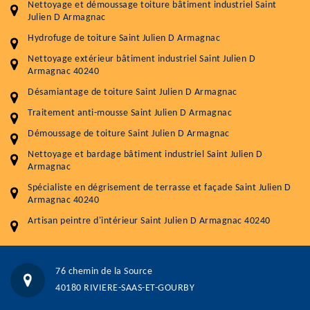
Nettoyage et démoussage toiture bâtiment industriel Saint
durabilité
Julien D Armagnac
Plus de 15 ans d'expérience en couverture et facade
Hydrofuge de toiture Saint Julien D Armagnac
Nettoyage extérieur bâtiment industriel Saint Julien D
Service
Prix au m²
Armagnac 40240
Désamiantage de toiture Saint Julien D Armagnac
Nettoyageb toiture
4 € / m²
Traitement anti-mousse Saint Julien D Armagnac
Démoussage toiture
9 € / m²
Démoussage de toiture Saint Julien D Armagnac
Traitement hydrofuge toiture
9 € / m²
Nettoyage et bardage bâtiment industriel Saint Julien D
Armagnac
5.0
(118avis)
Spécialiste en dégrisement de terrasse et façade Saint Julien D
Artisant local recommander
Armagnac 40240
Matériaux de qualité
Artisan peintre d'intérieur Saint Julien D Armagnac 40240
Professionnalisme et réactivité
05 33 06 15 63
07 80 39 28 74
76 chemin de la Source
76 chemin de la Source 40180 RIVIERE-SAAS-ET-GOURBY
40180 RIVIERE-SAAS-ET-GOURBY
Vos données sont protégées
Réponse en moins de 24h