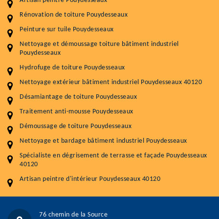
Artisan peintre Pouydesseaux
Rénovation de toiture Pouydesseaux
Entretenir votre toiture, c'est préserver sa
Peinture sur tuile Pouydesseaux
durabilité
Nettoyage et démoussage toiture bâtiment industriel
Plus de 15 ans d'expérience en couverture et facade
Pouydesseaux
Hydrofuge de toiture Pouydesseaux
Service
Prix au m²
Nettoyage extérieur bâtiment industriel Pouydesseaux 40120
Nettoyageb toiture
4 € / m²
Désamiantage de toiture Pouydesseaux
Démoussage toiture
9 € / m²
Traitement anti-mousse Pouydesseaux
Démoussage de toiture Pouydesseaux
Traitement hydrofuge toiture
9 € / m²
Nettoyage et bardage bâtiment industriel Pouydesseaux
5.0
(118avis)
Spécialiste en dégrisement de terrasse et façade Pouydesseaux
Artisant local recommander
40120
Matériaux de qualité
Artisan peintre d'intérieur Pouydesseaux 40120
Professionnalisme et réactivité
05 33 06 15 63
07 80 39 28 74
76 chemin de la Source