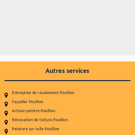
Autres services
Entreprise de ravalement Pouillon
Façadier Pouillon
Artisan peintre Pouillon
Entretenir votre toiture, c'est préserver sa
durabilité
Rénovation de toiture Pouillon
Peinture sur tuile Pouillon
Plus de 15 ans d'expérience en couverture et facade