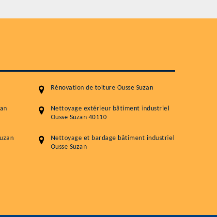
Nettoyageb toiture
Démoussage toiture
Traitement hydrofuge toiture
5.0
(118avis)
Artisant local recommander
Matériaux de qualité
Rénovation de toiture Ousse Suzan
Professionnalisme et réactivité
zan
Nettoyage extérieur bâtiment industriel
Ousse Suzan 40110
05 33 06 15 63
07 80 39 
76 chemin de la Source 40180 RIVIERE
Suzan
Nettoyage et bardage bâtiment industriel
Ousse Suzan
GOURBY
Vos données sont protégées
Réponse en 