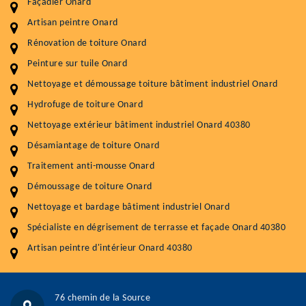
Façadier Onard
Artisan peintre Onard
Entretenir votre toiture, c'est préserver sa
durabilité
Rénovation de toiture Onard
Peinture sur tuile Onard
Plus de 15 ans d'expérience en couverture et facade
Nettoyage et démoussage toiture bâtiment industriel Onard
Service
Prix au m²
Hydrofuge de toiture Onard
Nettoyageb toiture
4 € / m²
Nettoyage extérieur bâtiment industriel Onard 40380
Désamiantage de toiture Onard
Démoussage toiture
9 € / m²
Traitement anti-mousse Onard
Traitement hydrofuge toiture
9 € / m²
Démoussage de toiture Onard
5.0
(118avis)
Nettoyage et bardage bâtiment industriel Onard
Artisant local recommander
Spécialiste en dégrisement de terrasse et façade Onard 40380
Matériaux de qualité
Artisan peintre d'intérieur Onard 40380
Professionnalisme et réactivité
05 33 06 15 63
07 80 39 28 74
76 chemin de la Source