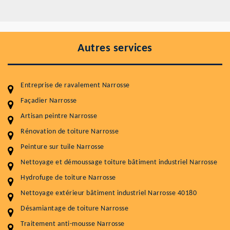
Autres services
Entreprise de ravalement Narrosse
Façadier Narrosse
Artisan peintre Narrosse
Entretenir votre toiture, c'est préserver sa
Rénovation de toiture Narrosse
durabilité
Peinture sur tuile Narrosse
Plus de 15 ans d'expérience en couverture et facade
Nettoyage et démoussage toiture bâtiment industriel Narrosse
Hydrofuge de toiture Narrosse
Service
Prix au m²
Nettoyage extérieur bâtiment industriel Narrosse 40180
Nettoyageb toiture
4 € / m²
Désamiantage de toiture Narrosse
Démoussage toiture
9 € / m²
Traitement anti-mousse Narrosse