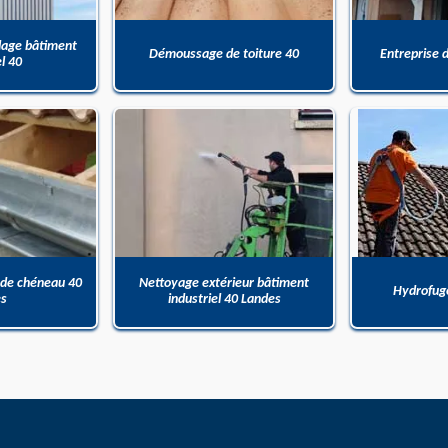
dage bâtiment
Démoussage de toiture 40
Entreprise 
el 40
 de chéneau 40
Nettoyage extérieur bâtiment
Hydrofuge
es
industriel 40 Landes