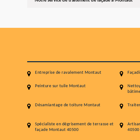
Notre service de traitement de façade à Montaut
Entreprise de ravalement Montaut
Façad
Peinture sur tuile Montaut
Netto
bâtime
Désamiantage de toiture Montaut
Trait
Spécialiste en dégrisement de terrasse et
Artisa
façade Montaut 40500
40500