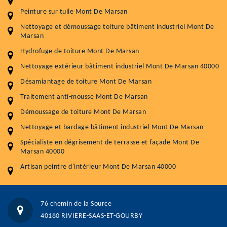
Entretenir votre toiture, c'est préserver sa
Peinture sur tuile Mont De Marsan
durabilité
Nettoyage et démoussage toiture bâtiment industriel Mont De
Plus de 15 ans d'expérience en couverture et facade
Marsan
Hydrofuge de toiture Mont De Marsan
Service
Prix au m²
Nettoyage extérieur bâtiment industriel Mont De Marsan 40000
Nettoyageb toiture
4 € / m²
Désamiantage de toiture Mont De Marsan
Démoussage toiture
9 € / m²
Traitement anti-mousse Mont De Marsan
Démoussage de toiture Mont De Marsan
Traitement hydrofuge toiture
9 € / m²
Nettoyage et bardage bâtiment industriel Mont De Marsan
5.0
(118avis)
Spécialiste en dégrisement de terrasse et façade Mont De
Artisant local recommander
Marsan 40000
Matériaux de qualité
Artisan peintre d'intérieur Mont De Marsan 40000
Professionnalisme et réactivité
05 33 06 15 63
07 80 39 28 74
76 chemin de la Source
76 chemin de la Source 40180 RIVIERE-SAAS-ET-GOURBY
40180 RIVIERE-SAAS-ET-GOURBY