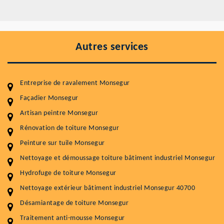
Autres services
Entreprise de ravalement Monsegur
Façadier Monsegur
Artisan peintre Monsegur
Entretenir votre toiture, c'est préserver sa
Rénovation de toiture Monsegur
durabilité
Peinture sur tuile Monsegur
Plus de 15 ans d'expérience en couverture et facade
Nettoyage et démoussage toiture bâtiment industriel Monsegur
Hydrofuge de toiture Monsegur
Service
Prix au m²
Nettoyage extérieur bâtiment industriel Monsegur 40700
Nettoyageb toiture
4 € / m²
Désamiantage de toiture Monsegur
Démoussage toiture
9 € / m²
Traitement anti-mousse Monsegur