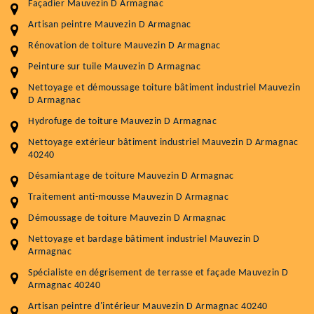
Façadier Mauvezin D Armagnac
Artisan peintre Mauvezin D Armagnac
Rénovation de toiture Mauvezin D Armagnac
Peinture sur tuile Mauvezin D Armagnac
Entretenir votre toiture, c'est préserver sa
Nettoyage et démoussage toiture bâtiment industriel Mauvezin
durabilité
D Armagnac
Plus de 15 ans d'expérience en couverture et facade
Hydrofuge de toiture Mauvezin D Armagnac
Nettoyage extérieur bâtiment industriel Mauvezin D Armagnac
Service
Prix au m²
40240
Désamiantage de toiture Mauvezin D Armagnac
Nettoyageb toiture
4 € / m²
Traitement anti-mousse Mauvezin D Armagnac
Démoussage toiture
9 € / m²
Démoussage de toiture Mauvezin D Armagnac
Traitement hydrofuge toiture
9 € / m²
Nettoyage et bardage bâtiment industriel Mauvezin D
Armagnac
5.0
(118avis)
Spécialiste en dégrisement de terrasse et façade Mauvezin D
Artisant local recommander
Armagnac 40240
Matériaux de qualité
Artisan peintre d'intérieur Mauvezin D Armagnac 40240