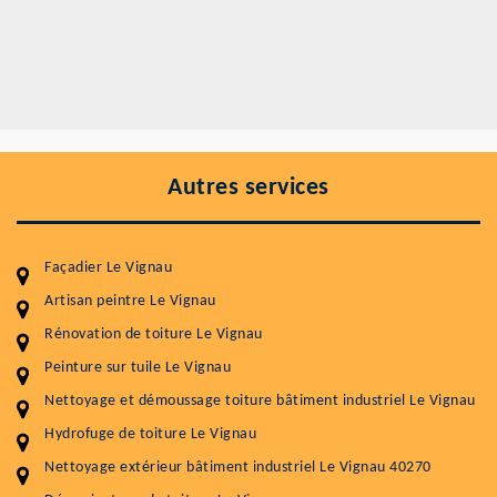
Autres services
Façadier Le Vignau
Artisan peintre Le Vignau
Rénovation de toiture Le Vignau
Entretenir votre toiture, c'est préserver sa
Peinture sur tuile Le Vignau
durabilité
Nettoyage et démoussage toiture bâtiment industriel Le Vignau
Plus de 15 ans d'expérience en couverture et facade
Hydrofuge de toiture Le Vignau
Nettoyage extérieur bâtiment industriel Le Vignau 40270
Service
Prix au m²