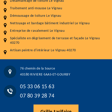
Désamiantage de toiture Le Vignau
Nettoyageb toiture
4 € / m²
Traitement anti-mousse Le Vignau
Démoussage toiture
9 € / m²
Démoussage de toiture Le Vignau
Nettoyage et bardage bâtiment industriel Le Vignau
Traitement hydrofuge toiture
9 € / m²
Entreprise de ravalement Le Vignau
5.0
(118avis)
Spécialiste en dégrisement de terrasse et façade Le Vignau
Artisant local recommander
40270
Matériaux de qualité
Artisan peintre d'intérieur Le Vignau 40270
Professionnalisme et réactivité
05 33 06 15 63
07 80 39 28 74
76 chemin de la Source
76 chemin de la Source 40180 RIVIERE-SAAS-ET-GOURBY
40180 RIVIERE-SAAS-ET-GOURBY
Vos données sont protégées
Réponse en moins de 24h
05 33 06 15 63
07 80 39 28 74