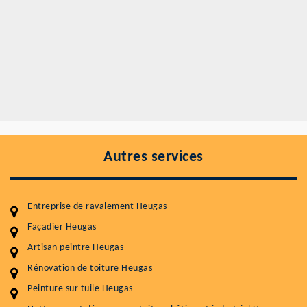
Autres services
Entreprise de ravalement Heugas
Façadier Heugas
Artisan peintre Heugas
Entretenir votre toiture, c'est préserver sa
durabilité
Rénovation de toiture Heugas
Peinture sur tuile Heugas
Plus de 15 ans d'expérience en couverture et facade