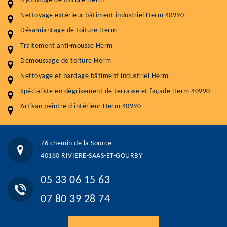
Hydrofuge de toiture Herm
Nettoyageb toiture
4 € / m²
Nettoyage extérieur bâtiment industriel Herm 40990
Désamiantage de toiture Herm
Démoussage toiture
9 € / m²
Traitement anti-mousse Herm
Traitement hydrofuge toiture
9 € / m²
Démoussage de toiture Herm
5.0
(118avis)
Nettoyage et bardage bâtiment industriel Herm
Artisant local recommander
Spécialiste en dégrisement de terrasse et façade Herm 40990
Matériaux de qualité
Artisan peintre d'intérieur Herm 40990
Professionnalisme et réactivité
05 33 06 15 63
07 80 39 28 74
76 chemin de la Source
76 chemin de la Source 40180 RIVIERE-SAAS-ET-GOURBY
40180 RIVIERE-SAAS-ET-GOURBY
Vos données sont protégées
Réponse en moins de 24h
05 33 06 15 63
07 80 39 28 74