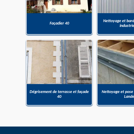
Nettoyage et bar
Façadier 40
industri
Dégrisement de terrasse et façade
Nettoyage et pose
40
Land