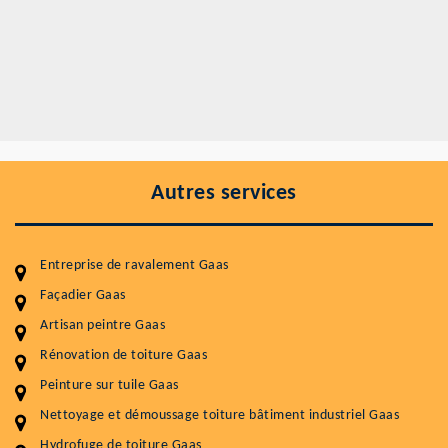
Autres services
Entreprise de ravalement Gaas
Façadier Gaas
Artisan peintre Gaas
Entretenir votre toiture, c'est préserver sa
durabilité
Rénovation de toiture Gaas
Peinture sur tuile Gaas
Plus de 15 ans d'expérience en couverture et facade
Nettoyage et démoussage toiture bâtiment industriel Gaas
Service
Prix au m²
Hydrofuge de toiture Gaas