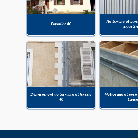
Nettoyage et bar
Façadier 40
industri
Dégrisement de terrasse et façade
Nettoyage et pose
40
Land