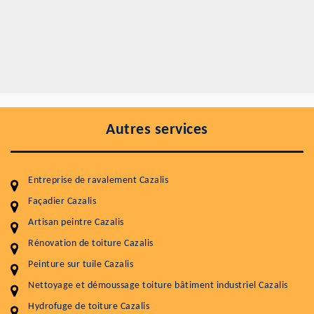
Autres services
Entreprise de ravalement Cazalis
Façadier Cazalis
Artisan peintre Cazalis
Entretenir votre toiture, c'est préserver sa
durabilité
Rénovation de toiture Cazalis
Peinture sur tuile Cazalis
Plus de 15 ans d'expérience en couverture et facade
Nettoyage et démoussage toiture bâtiment industriel Cazalis
Service
Prix au m²
Hydrofuge de toiture Cazalis