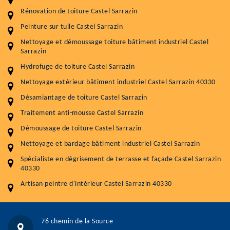
Rénovation de toiture Castel Sarrazin
Entretenir votre toiture, c'est préserver sa
Peinture sur tuile Castel Sarrazin
durabilité
Nettoyage et démoussage toiture bâtiment industriel Castel
Plus de 15 ans d'expérience en couverture et facade
Sarrazin
Hydrofuge de toiture Castel Sarrazin
Service
Prix au m²
Nettoyage extérieur bâtiment industriel Castel Sarrazin 40330
Nettoyageb toiture
4 € / m²
Désamiantage de toiture Castel Sarrazin
Démoussage toiture
9 € / m²
Traitement anti-mousse Castel Sarrazin
Démoussage de toiture Castel Sarrazin
Traitement hydrofuge toiture
9 € / m²
Nettoyage et bardage bâtiment industriel Castel Sarrazin
5.0
(118avis)
Spécialiste en dégrisement de terrasse et façade Castel Sarrazin
Artisant local recommander
40330
Matériaux de qualité
Artisan peintre d'intérieur Castel Sarrazin 40330
Professionnalisme et réactivité
05 33 06 15 63
07 80 39 28 74
76 chemin de la Source
76 chemin de la Source 40180 RIVIERE-SAAS-ET-GOURBY