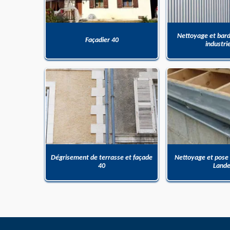
Nettoyage et bar
Façadier 40
industri
Dégrisement de terrasse et façade
Nettoyage et pose
40
Land