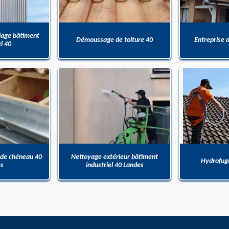
dage bâtiment
Démoussage de toiture 40
Entreprise 
el 40
 de chéneau 40
Nettoyage extérieur bâtiment
Hydrofuge
es
industriel 40 Landes