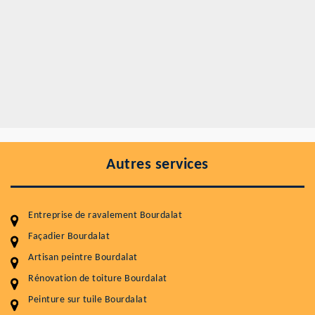
Autres services
Entreprise de ravalement Bourdalat
Façadier Bourdalat
Artisan peintre Bourdalat
Entretenir votre toiture, c'est préserver sa
Rénovation de toiture Bourdalat
durabilité
Peinture sur tuile Bourdalat