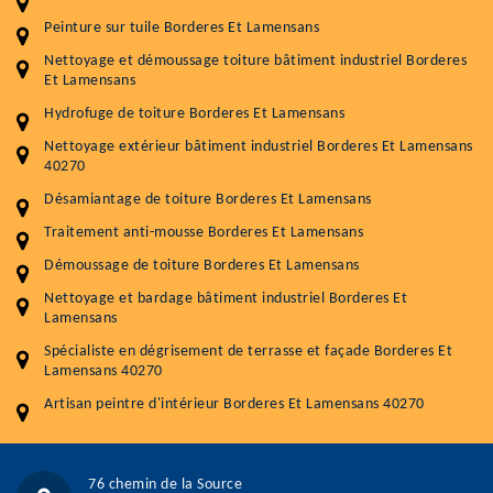
Peinture sur tuile Borderes Et Lamensans
Entretenir votre toiture, c'est préserver sa
Nettoyage et démoussage toiture bâtiment industriel Borderes
durabilité
Et Lamensans
Plus de 15 ans d'expérience en couverture et facade
Hydrofuge de toiture Borderes Et Lamensans
Nettoyage extérieur bâtiment industriel Borderes Et Lamensans
Service
Prix au m²
40270
Désamiantage de toiture Borderes Et Lamensans
Nettoyageb toiture
4 € / m²
Traitement anti-mousse Borderes Et Lamensans
Démoussage toiture
9 € / m²
Démoussage de toiture Borderes Et Lamensans
Traitement hydrofuge toiture
9 € / m²
Nettoyage et bardage bâtiment industriel Borderes Et
Lamensans
5.0
(118avis)
Spécialiste en dégrisement de terrasse et façade Borderes Et
Artisant local recommander
Lamensans 40270
Matériaux de qualité
Artisan peintre d'intérieur Borderes Et Lamensans 40270
Professionnalisme et réactivité
05 33 06 15 63
07 80 39 28 74
76 chemin de la Source