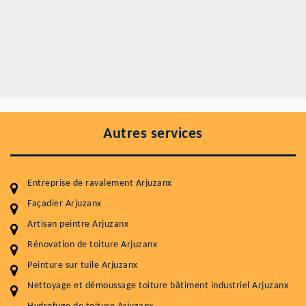
Autres services
Entreprise de ravalement Arjuzanx
Façadier Arjuzanx
Artisan peintre Arjuzanx
Entretenir votre toiture, c'est préserver sa
Rénovation de toiture Arjuzanx
durabilité
Peinture sur tuile Arjuzanx
Plus de 15 ans d'expérience en couverture et facade
Nettoyage et démoussage toiture bâtiment industriel Arjuzanx