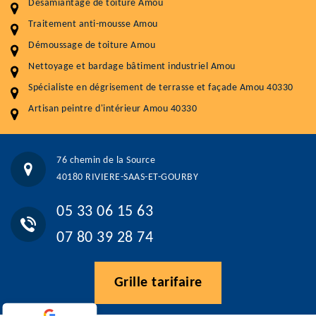
Désamiantage de toiture Amou
Démoussage toiture
9 € / m²
Traitement anti-mousse Amou
Traitement hydrofuge toiture
9 € / m²
Démoussage de toiture Amou
5.0
(118avis)
Nettoyage et bardage bâtiment industriel Amou
Artisant local recommander
Spécialiste en dégrisement de terrasse et façade Amou 40330
Matériaux de qualité
Artisan peintre d'intérieur Amou 40330
Professionnalisme et réactivité
05 33 06 15 63
07 80 39 28 74
76 chemin de la Source
76 chemin de la Source 40180 RIVIERE-SAAS-ET-GOURBY
40180 RIVIERE-SAAS-ET-GOURBY
Vos données sont protégées
Réponse en moins de 24h
05 33 06 15 63
07 80 39 28 74
Grille tarifaire