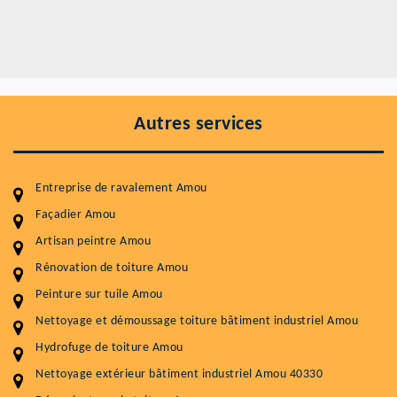
Autres services
Entreprise de ravalement Amou
Façadier Amou
Artisan peintre Amou
Entretenir votre toiture, c'est préserver sa
durabilité
Rénovation de toiture Amou
Peinture sur tuile Amou
Plus de 15 ans d'expérience en couverture et facade
Nettoyage et démoussage toiture bâtiment industriel Amou
Service
Prix au m²
Hydrofuge de toiture Amou
Nettoyageb toiture
4 € / m²
Nettoyage extérieur bâtiment industriel Amou 40330