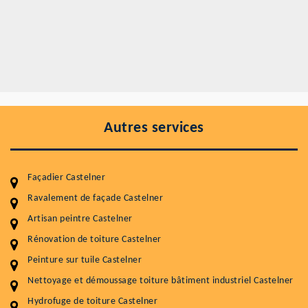
Autres services
Façadier Castelner
Ravalement de façade Castelner
Artisan peintre Castelner
Entretenir votre toiture, c'est préserver sa
Rénovation de toiture Castelner
durabilité
Peinture sur tuile Castelner
Plus de 15 ans d'expérience en couverture et facade
Nettoyage et démoussage toiture bâtiment industriel Castelner
Hydrofuge de toiture Castelner
Service
Prix au m²