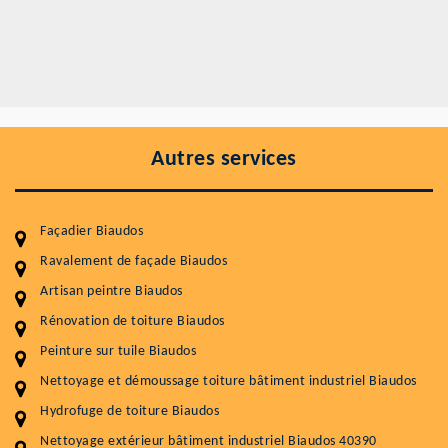
Autres services
Façadier Biaudos
Ravalement de façade Biaudos
Artisan peintre Biaudos
Entretenir votre toiture, c'est préserver sa
durabilité
Rénovation de toiture Biaudos
Peinture sur tuile Biaudos
Plus de 15 ans d'expérience en couverture et facade
Nettoyage et démoussage toiture bâtiment industriel Biaudos
Service
Prix au m²
Hydrofuge de toiture Biaudos
Nettoyageb toiture
4 € / m²
Nettoyage extérieur bâtiment industriel Biaudos 40390