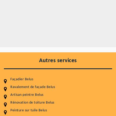
Autres services
Façadier Belus
Ravalement de façade Belus
Artisan peintre Belus
Entretenir votre toiture, c'est préserver sa
durabilité
Rénovation de toiture Belus
Peinture sur tuile Belus
Plus de 15 ans d'expérience en couverture et facade