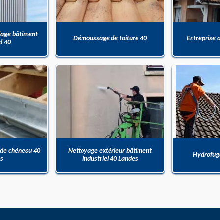
dage bâtiment
Démoussage de toiture 40
Entreprise 
el 40
 de chéneau 40
Nettoyage extérieur bâtiment
Hydrofuge
es
industriel 40 Landes