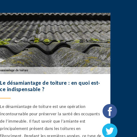
Le désamiantage de toiture : en quoi est-
ce indispensable ?
Le désamiantage de toiture est une opération
incontournable pour préserver la santé des occupants
de l’immeuble. Il faut savoir que l’amiante est
principalement présent dans les toitures en
fibrociment. Pendant les premières années, ce type de