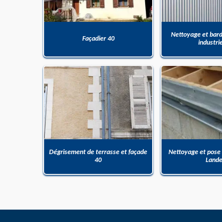
Nettoyage et bar
Façadier 40
industri
Dégrisement de terrasse et façade
Nettoyage et pose
40
Land