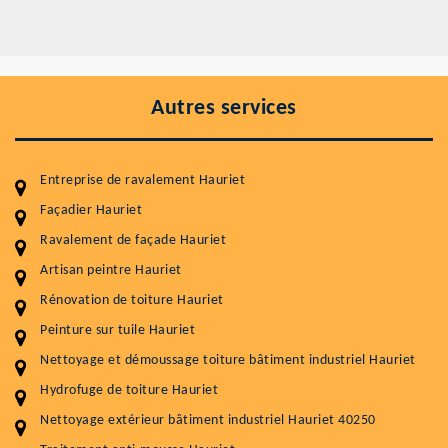
Autres services
Entreprise de ravalement Hauriet
Façadier Hauriet
Ravalement de façade Hauriet
Entretenir votre toiture, c'est préserver sa
durabilité
Artisan peintre Hauriet
Rénovation de toiture Hauriet
Plus de 15 ans d'expérience en couverture et facade
Peinture sur tuile Hauriet
Service
Prix au m²
Nettoyage et démoussage toiture bâtiment industriel Hauriet
Nettoyageb toiture
4 € / m²
Hydrofuge de toiture Hauriet
Nettoyage extérieur bâtiment industriel Hauriet 40250
Démoussage toiture
9 € / m²