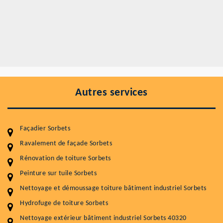
Autres services
Façadier Sorbets
Ravalement de façade Sorbets
Rénovation de toiture Sorbets
Entretenir votre toiture, c'est préserver sa
durabilité
Peinture sur tuile Sorbets
Nettoyage et démoussage toiture bâtiment industriel Sorbets
Plus de 15 ans d'expérience en couverture et facade
Hydrofuge de toiture Sorbets
Service
Prix au m²
Nettoyage extérieur bâtiment industriel Sorbets 40320