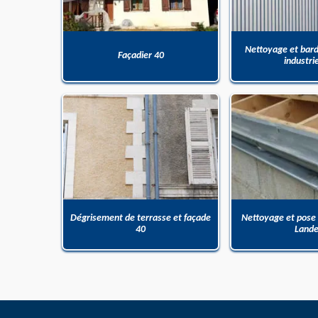
Nettoyage et bar
Façadier 40
industri
Dégrisement de terrasse et façade
Nettoyage et pose
40
Land