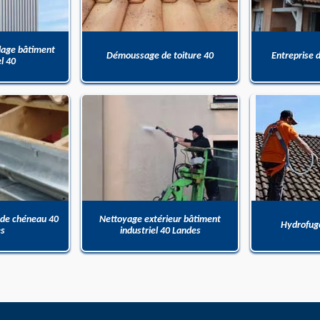
dage bâtiment
Démoussage de toiture 40
Entreprise 
el 40
 de chéneau 40
Nettoyage extérieur bâtiment
Hydrofuge
es
industriel 40 Landes