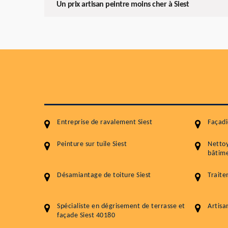
Un prix artisan peintre moins cher à Siest
Entreprise de ravalement Siest
Façadi
Peinture sur tuile Siest
Netto
bâtime
Désamiantage de toiture Siest
Traite
Spécialiste en dégrisement de terrasse et
Artisa
façade Siest 40180