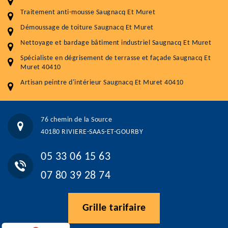
Démoussage toiture
9 € / m²
Traitement anti-mousse Saugnacq Et Muret
Démoussage de toiture Saugnacq Et Muret
Traitement hydrofuge toiture
9 € / m²
Nettoyage et bardage bâtiment industriel Saugnacq Et Muret
5.0
(118avis)
Spécialiste en dégrisement de terrasse et façade Saugnacq Et
Artisant local recommander
Muret 40410
Matériaux de qualité
Artisan peintre d'intérieur Saugnacq Et Muret 40410
Professionnalisme et réactivité
05 33 06 15 63
07 80 39 28 74
76 chemin de la Source
76 chemin de la Source 40180 RIVIERE-SAAS-ET-GOURBY
40180 RIVIERE-SAAS-ET-GOURBY
Vos données sont protégées
Réponse en moins de 24h
05 33 06 15 63
07 80 39 28 74
Grille tarifaire