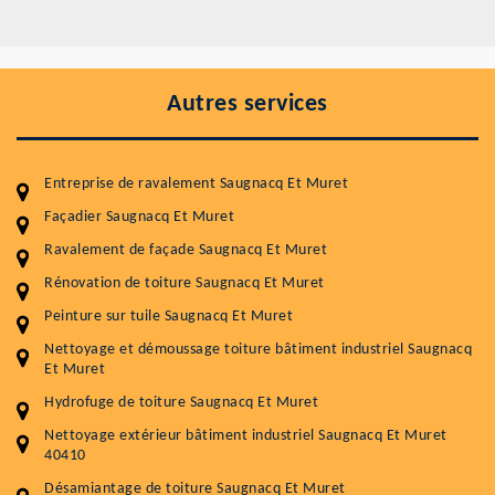
Autres services
Entreprise de ravalement Saugnacq Et Muret
Façadier Saugnacq Et Muret
Ravalement de façade Saugnacq Et Muret
Rénovation de toiture Saugnacq Et Muret
Entretenir votre toiture, c'est préserver sa
Peinture sur tuile Saugnacq Et Muret
durabilité
Nettoyage et démoussage toiture bâtiment industriel Saugnacq
Et Muret
Plus de 15 ans d'expérience en couverture et facade
Hydrofuge de toiture Saugnacq Et Muret
Service
Prix au m²
Nettoyage extérieur bâtiment industriel Saugnacq Et Muret
40410
Nettoyageb toiture
4 € / m²
Désamiantage de toiture Saugnacq Et Muret