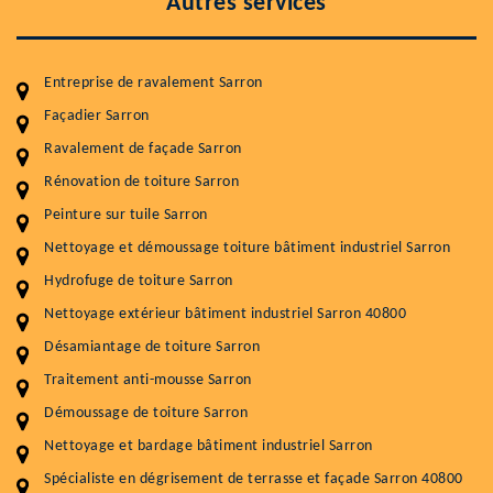
Autres services
Entreprise de ravalement Sarron
Façadier Sarron
Ravalement de façade Sarron
Entretenir votre toiture, c'est préserver sa
durabilité
Rénovation de toiture Sarron
Peinture sur tuile Sarron
Plus de 15 ans d'expérience en couverture et facade
Nettoyage et démoussage toiture bâtiment industriel Sarron
Service
Prix au m²
Hydrofuge de toiture Sarron
Nettoyageb toiture
4 € / m²
Nettoyage extérieur bâtiment industriel Sarron 40800
Désamiantage de toiture Sarron
Démoussage toiture
9 € / m²
Traitement anti-mousse Sarron
Traitement hydrofuge toiture
9 € / m²
Démoussage de toiture Sarron
5.0
(118avis)
Nettoyage et bardage bâtiment industriel Sarron
Artisant local recommander
Spécialiste en dégrisement de terrasse et façade Sarron 40800