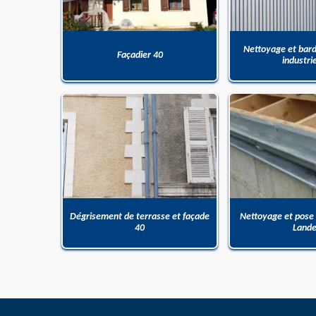
Nettoyage et bar
Façadier 40
industri
Dégrisement de terrasse et façade
Nettoyage et pose
40
Land