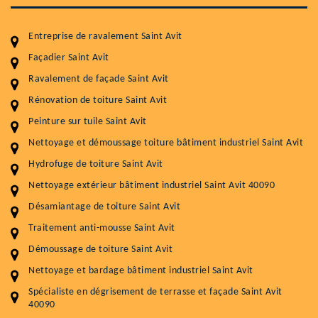
Entreprise de ravalement Saint Avit
Façadier Saint Avit
Ravalement de façade Saint Avit
Entretenir votre toiture, c'est préserver sa
Rénovation de toiture Saint Avit
durabilité
Peinture sur tuile Saint Avit
Plus de 15 ans d'expérience en couverture et facade
Nettoyage et démoussage toiture bâtiment industriel Saint Avit
Hydrofuge de toiture Saint Avit
Service
Prix au m²
Nettoyage extérieur bâtiment industriel Saint Avit 40090
Nettoyageb toiture
4 € / m²
Désamiantage de toiture Saint Avit
Démoussage toiture
9 € / m²
Traitement anti-mousse Saint Avit
Démoussage de toiture Saint Avit
Traitement hydrofuge toiture
9 € / m²
Nettoyage et bardage bâtiment industriel Saint Avit
5.0
(118avis)
Spécialiste en dégrisement de terrasse et façade Saint Avit
Artisant local recommander
40090
Matériaux de qualité