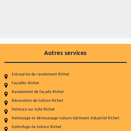
Autres services
Entreprise de ravalement Richet
Façadier Richet
Ravalement de façade Richet
Entretenir votre toiture, c'est préserver sa
durabilité
Rénovation de toiture Richet
Peinture sur tuile Richet
Plus de 15 ans d'expérience en couverture et facade
Nettoyage et démoussage toiture bâtiment industriel Richet
Service
Prix au m²
Hydrofuge de toiture Richet