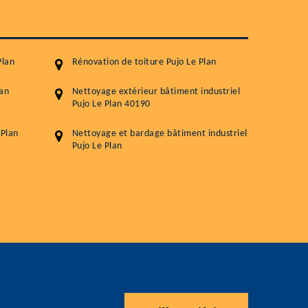
Traitement hydrofuge toiture
5.0
(118avis)
Artisant local recommander
Matériaux de qualité
Plan
Rénovation de toiture Pujo Le Plan
Professionnalisme et réactivité
lan
Nettoyage extérieur bâtiment industriel
Pujo Le Plan 40190
05 33 06 15 63
07 80 39 
76 chemin de la Source 40180 RIVIERE
 Plan
Nettoyage et bardage bâtiment industriel
Pujo Le Plan
GOURBY
Vos données sont protégées
Réponse en 