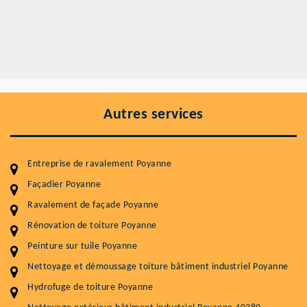
Autres services
Entreprise de ravalement Poyanne
Façadier Poyanne
Ravalement de façade Poyanne
Entretenir votre toiture, c'est préserver sa
durabilité
Rénovation de toiture Poyanne
Peinture sur tuile Poyanne
Plus de 15 ans d'expérience en couverture et facade
Nettoyage et démoussage toiture bâtiment industriel Poyanne
Service
Prix au m²
Hydrofuge de toiture Poyanne
Nettoyageb toiture
4 € / m²