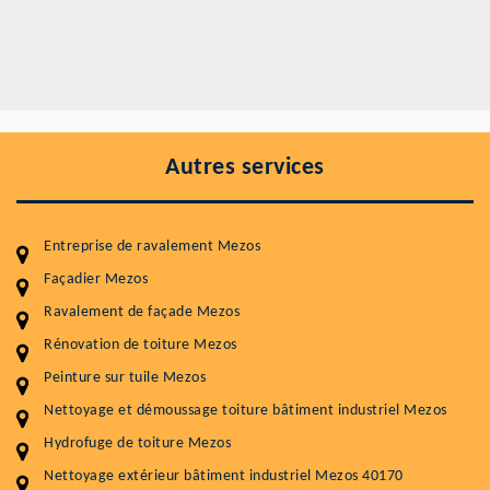
Autres services
Entreprise de ravalement Mezos
Façadier Mezos
Ravalement de façade Mezos
Entretenir votre toiture, c'est préserver sa
durabilité
Rénovation de toiture Mezos
Peinture sur tuile Mezos
Plus de 15 ans d'expérience en couverture et facade
Nettoyage et démoussage toiture bâtiment industriel Mezos
Service
Prix au m²
Hydrofuge de toiture Mezos
Nettoyageb toiture
4 € / m²
Nettoyage extérieur bâtiment industriel Mezos 40170