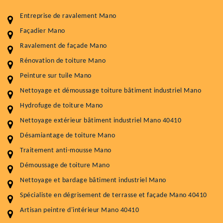
Entreprise de ravalement Mano
Façadier Mano
Ravalement de façade Mano
Entretenir votre toiture, c'est préserver sa
durabilité
Rénovation de toiture Mano
Peinture sur tuile Mano
Plus de 15 ans d'expérience en couverture et facade
Nettoyage et démoussage toiture bâtiment industriel Mano
Service
Prix au m²
Hydrofuge de toiture Mano
Nettoyageb toiture
4 € / m²
Nettoyage extérieur bâtiment industriel Mano 40410
Désamiantage de toiture Mano
Démoussage toiture
9 € / m²
Traitement anti-mousse Mano
Traitement hydrofuge toiture
9 € / m²
Démoussage de toiture Mano
5.0
(118avis)
Nettoyage et bardage bâtiment industriel Mano
Artisant local recommander
Spécialiste en dégrisement de terrasse et façade Mano 40410
Matériaux de qualité
Artisan peintre d'intérieur Mano 40410
Professionnalisme et réactivité