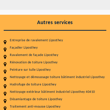
Autres services
Entreprise de ravalement Liposthey
Façadier Liposthey
Ravalement de façade Liposthey
Entretenir votre toiture, c'est préserver sa
Rénovation de toiture Liposthey
durabilité
Peinture sur tuile Liposthey
Plus de 15 ans d'expérience en couverture et facade
Nettoyage et démoussage toiture bâtiment industriel Liposthey
Hydrofuge de toiture Liposthey
Service
Prix au m²
Nettoyage extérieur bâtiment industriel Liposthey 40410
Nettoyageb toiture
4 € / m²
Désamiantage de toiture Liposthey
Démoussage toiture
9 € / m²
Traitement anti-mousse Liposthey