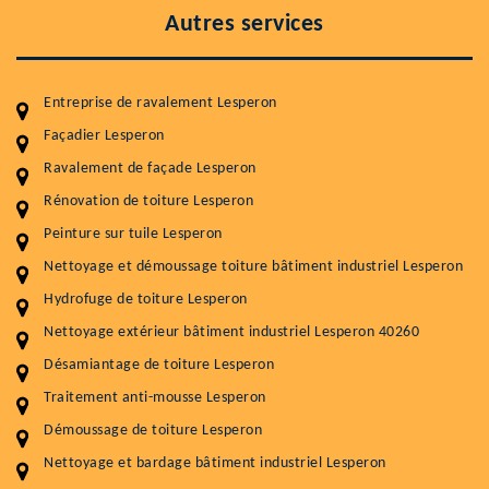
Autres services
Entreprise de ravalement Lesperon
Façadier Lesperon
Ravalement de façade Lesperon
Entretenir votre toiture, c'est préserver sa
Rénovation de toiture Lesperon
durabilité
Peinture sur tuile Lesperon
Plus de 15 ans d'expérience en couverture et facade
Nettoyage et démoussage toiture bâtiment industriel Lesperon
Hydrofuge de toiture Lesperon
Service
Prix au m²
Nettoyage extérieur bâtiment industriel Lesperon 40260
Nettoyageb toiture
4 € / m²
Désamiantage de toiture Lesperon
Démoussage toiture
9 € / m²
Traitement anti-mousse Lesperon
Démoussage de toiture Lesperon
Traitement hydrofuge toiture
9 € / m²
Nettoyage et bardage bâtiment industriel Lesperon
5.0
(118avis)