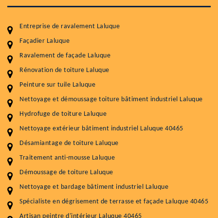
Entreprise de ravalement Laluque
Façadier Laluque
Ravalement de façade Laluque
Entretenir votre toiture, c'est préserver sa
durabilité
Rénovation de toiture Laluque
Peinture sur tuile Laluque
Plus de 15 ans d'expérience en couverture et facade
Nettoyage et démoussage toiture bâtiment industriel Laluque
Service
Prix au m²
Hydrofuge de toiture Laluque
Nettoyageb toiture
4 € / m²
Nettoyage extérieur bâtiment industriel Laluque 40465
Désamiantage de toiture Laluque
Démoussage toiture
9 € / m²
Traitement anti-mousse Laluque
Traitement hydrofuge toiture
9 € / m²
Démoussage de toiture Laluque
5.0
(118avis)
Nettoyage et bardage bâtiment industriel Laluque
Artisant local recommander
Spécialiste en dégrisement de terrasse et façade Laluque 40465
Matériaux de qualité
Artisan peintre d'intérieur Laluque 40465