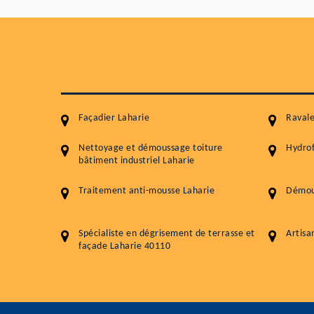
Façadier Laharie
Ravale
Nettoyage et démoussage toiture
Hydrof
bâtiment industriel Laharie
Traitement anti-mousse Laharie
Démous
Spécialiste en dégrisement de terrasse et
Artisa
façade Laharie 40110