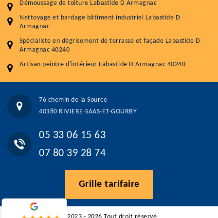
Démoussage de toiture Labastide D Armagnac
Traitement hydrofuge toiture
9 € / m²
Nettoyage et bardage bâtiment industriel Labastide D
Armagnac
5.0
(118avis)
Spécialiste en dégrisement de terrasse et façade Labastide D
Artisant local recommander
Armagnac 40240
Matériaux de qualité
Artisan peintre d'intérieur Labastide D Armagnac 40240
Professionnalisme et réactivité
05 33 06 15 63
07 80 39 28 74
76 chemin de la Source
76 chemin de la Source 40180 RIVIERE-SAAS-ET-GOURBY
40180 RIVIERE-SAAS-ET-GOURBY
Vos données sont protégées
Réponse en moins de 24h
05 33 06 15 63
07 80 39 28 74
Grille tarifaire
©2023 - 2026 Tout droit réservé