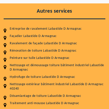
Autres services
Entreprise de ravalement Labastide D Armagnac
Façadier Labastide D Armagnac
Ravalement de façade Labastide D Armagnac
Rénovation de toiture Labastide D Armagnac
Peinture sur tuile Labastide D Armagnac
Entretenir votre toiture, c'est préserver sa
Nettoyage et démoussage toiture bâtiment industriel Labastide
durabilité
D Armagnac
Plus de 15 ans d'expérience en couverture et facade
Hydrofuge de toiture Labastide D Armagnac
Nettoyage extérieur bâtiment industriel Labastide D Armagnac
Service
Prix au m²
40240
Désamiantage de toiture Labastide D Armagnac
Nettoyageb toiture
4 € / m²
Traitement anti-mousse Labastide D Armagnac
Démoussage toiture
9 € / m²