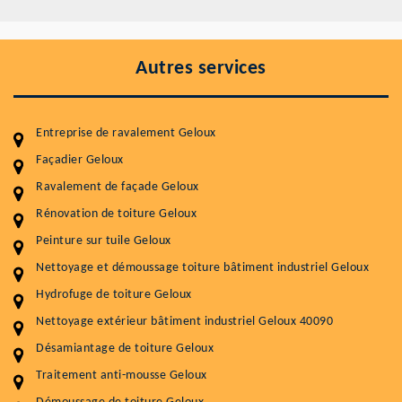
Autres services
Entreprise de ravalement Geloux
Façadier Geloux
Ravalement de façade Geloux
Entretenir votre toiture, c'est préserver sa
durabilité
Rénovation de toiture Geloux
Peinture sur tuile Geloux
Plus de 15 ans d'expérience en couverture et facade
Nettoyage et démoussage toiture bâtiment industriel Geloux
Service
Prix au m²
Hydrofuge de toiture Geloux
Nettoyageb toiture
4 € / m²
Nettoyage extérieur bâtiment industriel Geloux 40090
Désamiantage de toiture Geloux
Démoussage toiture
9 € / m²
Traitement anti-mousse Geloux
Traitement hydrofuge toiture
9 € / m²