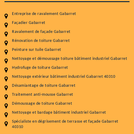
Entreprise de ravalement Gabarret
Façadier Gabarret
Ravalement de façade Gabarret
Entretenir votre toiture, c'est préserver sa
Rénovation de toiture Gabarret
durabilité
Peinture sur tuile Gabarret
Plus de 15 ans d'expérience en couverture et facade
Nettoyage et démoussage toiture bâtiment industriel Gabarret
Hydrofuge de toiture Gabarret
Service
Prix au m²
Nettoyage extérieur bâtiment industriel Gabarret 40310
Nettoyageb toiture
4 € / m²
Désamiantage de toiture Gabarret
Démoussage toiture
9 € / m²
Traitement anti-mousse Gabarret
Démoussage de toiture Gabarret
Traitement hydrofuge toiture
9 € / m²
Nettoyage et bardage bâtiment industriel Gabarret
5.0
(118avis)
Spécialiste en dégrisement de terrasse et façade Gabarret
Artisant local recommander
40310
Matériaux de qualité