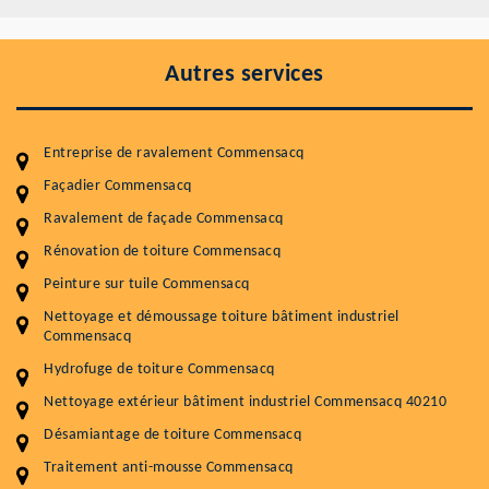
Autres services
Entreprise de ravalement Commensacq
Façadier Commensacq
Ravalement de façade Commensacq
Rénovation de toiture Commensacq
Entretenir votre toiture, c'est préserver sa
Peinture sur tuile Commensacq
durabilité
Nettoyage et démoussage toiture bâtiment industriel
Plus de 15 ans d'expérience en couverture et facade
Commensacq
Hydrofuge de toiture Commensacq
Service
Prix au m²
Nettoyage extérieur bâtiment industriel Commensacq 40210
Nettoyageb toiture
4 € / m²
Désamiantage de toiture Commensacq
Démoussage toiture
9 € / m²
Traitement anti-mousse Commensacq